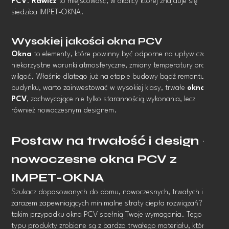
PCV
.
Rawicz
to miejscowość, w okolicy której znajduje się
siedziba IMPET-OKNA.
Wysokiej jakości okna PCV
Okna
to elementy, które powinny być odporne na upływ czasu,
niekorzystne warunki atmosferyczne, zmiany temperatury oraz
wilgoć. Właśnie dlatego już na etapie budowy bądź remontu
budynku, warto zainwestować w wysokiej klasy, trwałe
okna
PCV
, zachwycające nie tylko starannością wykonania, lecz
również nowoczesnym designem.
Postaw na trwałość i design –
nowoczesne okna PCV z
IMPET-OKNA
Szukacz dopasowanych do domu, nowoczesnych, trwałych i
zarazem zapewniających minimalne straty ciepła rozwiązań? W
takim przypadku okna PCV spełnią Twoje wymagania. Tego
typu produkty zrobione są z bardzo trwałego materiału, który