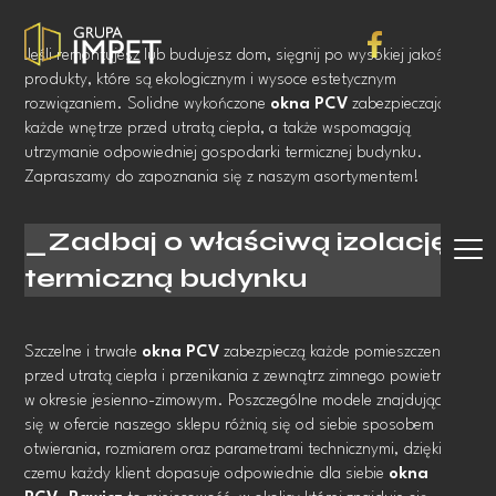
Jeśli remontujesz lub budujesz dom, sięgnij po wysokiej jakości
produkty, które są ekologicznym i wysoce estetycznym
rozwiązaniem. Solidne wykończone
okna PCV
zabezpieczają
każde wnętrze przed utratą ciepła, a także wspomagają
utrzymanie odpowiedniej gospodarki termicznej budynku.
Zapraszamy do zapoznania się z naszym asortymentem!
Zadbaj o właściwą izolację
termiczną budynku
Szczelne i trwałe
okna PCV
zabezpieczą każde pomieszczenie
przed utratą ciepła i przenikania z zewnątrz zimnego powietrza
w okresie jesienno-zimowym. Poszczególne modele znajdujące
się w ofercie naszego sklepu różnią się od siebie sposobem
otwierania, rozmiarem oraz parametrami technicznymi, dzięki
czemu każdy klient dopasuje odpowiednie dla siebie
okna