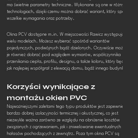
ma świetnie parametry techniczne. Wykonane są one w różnych
technologiach, dzięki czemu można dobrać wariant, który spełni
wszelkie wymagania oraz potrzeby.
Okna PCV dostępne m.in. W miejscowości Rawicz występują w
wielu modelach. Możesz wybierać spośród wariantów
pojedynczych, podwójnych bądź dzielonych. Oczywiście możesz
je również dobrać pod względem wymiarów, współczynnika
przenikania ciepła, profilu, designu, a także koloru, który będzie
jak najlepiej współgrał z elewacją domu, bądź innego budynku.
Korzyści wynikające z
montażu okien PVC
Najważniejszymi zaletami tego typu produktów jest zapewnienie
bardzo dobrej izolacyjności termicznej i akustycznej, co jest
niezwykle ważna zarówno ze względu na obniżenie kosztów
związanych z ogrzewaniem, jak i zniwelowanie ewentualnych
hałasów pochodzących z zewnątrz. Poza tym okna PCV są