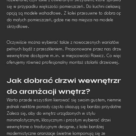
rozwierane, czyli takie z otwieranym skrzydłem, które sprawdzą
się w przypadku większości pomieszczeń. Do kuchni ciekawą
opcją są modele wahadłowe. Z kolei przesuwne to dobra opcja
do małych pomieszczeń, gdzie nie ma miejsca na modele
skrzydłowe.
Oczywiście można wybierać także z nowoczesnych wariatów
pełnych bądź z przeszkleniem. Proponowane przez nas drzwi
wewnętrzne dostępne m.in. w miejscowości Rawicz. Co więcej,
oferujemy również profesjonalny montaż stolarki drzwiowej.
Jak dobrać drzwi wewnętrzne
do aranżacji wnętrz?
Warto przede wszystkim kierować się swoim gustem, niemniej
jednak niektóre porady często okazują się bardzo przydatne.
Zaleca się, aby do wnętrz urządzonych w stylu
minimalistycznym, klasycznym i prostym wybierać drzwi
wewnętrzne o tradycyjnym designie, z kolei bardziej
modernistyczne aranżacje świetnie komponują się ze