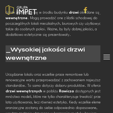
Każde znajdujące się w środku budynku
drzwi
określane są jako
wewnętrzne
. Mogą prowadzić one z klatki schodowej do
poszczególnych lokali mieszkalnych, biurowych czy użytkowych, a
także do osobnych pokoi. Ważne, by były dobrej jakości, a
dodatkowo estetycznie się prezentowały.
Wysokiej jakości drzwi
wewnętrzne
Urządzanie lokalu oraz wszelkie prace remontowe lub
renowacyjne warto przeprowadzać z zachowaniem najwyższych
standardów. To samo dotyczy doboru produktów. W ofercie
drzwi wewnętrznych
w pobliżu
Rawicza
dostępnych jest
mnóstwo modeli, które nie tylko charakteryzuje trwałość przez
lata użytkowania, lecz również estetyka. Kiedy wszelkie elementy
aranżacyjne zostaną do siebie odpowiednio dopasowane,