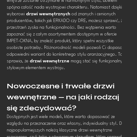
wnętrze zostanie utrzymane w harmonijnym stylu, bowiem
spójna całość nada wystrojowi charakteru. Natomiast dzięki
wyborowi
drzwi wewnętrznych
od znanych i cenionych
producentów, takich jak ERKADO czy DRE, możesz sprawić, że
przestrzeń zyska na funkcjonalności. Bez wątpienia warto
zapoznać się z całym asortymentem dostępnym w ofercie
IMPET-OKNA, by znaleźć produkt, który spełni wszystkie
osobiste potrzeby. Różnorodność modeli pozwoli Ci dopasować
odpowiedni wariant do konkretnego stylu aranżacyjnego. To
sprawia, że
drzwi wewnętrzne
mogą stać się funkcjonalnym i
stylowym elementem wystroju.
Nowoczesne i trwałe drzwi
wewnętrzne — na jaki rodzaj
się zdecydować?
Dostępnych jest wiele modeli, które warto dopasować ze
względu na przeznaczenie oraz własny, indywidualny styl. Do
najpopularniejszych należą klasyczne drzwi wewnętrzne